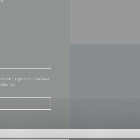
vá volání registrací v Robinsonově
řečtěte naše
zásady ochrany osobních