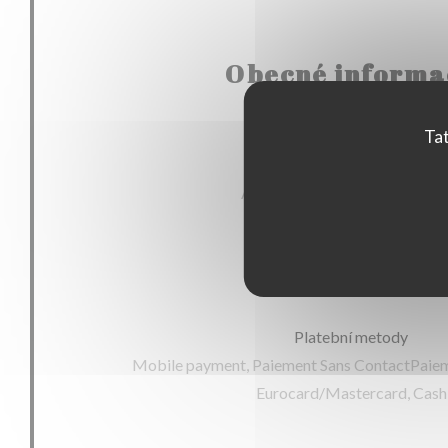
Obecné informa
Tat
Kuchyně
Asian street food, fresh produc
Služby
Private Hire, WIFI
Platební metody
Mobile payment, Paiement Sans ContactPaiem
Eurocard/Mastercard, Cash