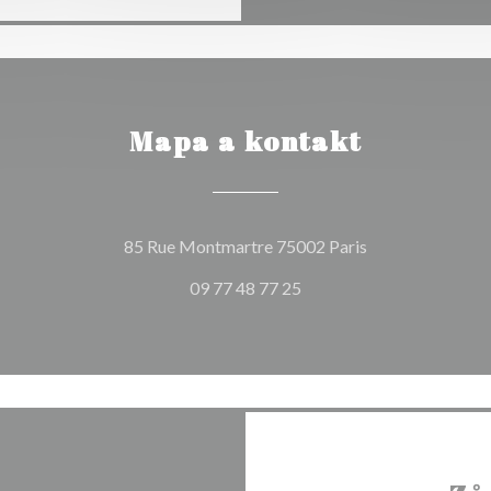
Mapa a kontakt
((otevře se v no
85 Rue Montmartre 75002 Paris
09 77 48 77 25