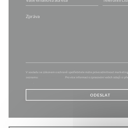
V souladu se zákonem o ochraně spotřebitele máte právo odmítnout marketingo
seznamu:
robinsonseznam.cz
. Pro více informací o zpracování vašich údajů si p
údajů
.