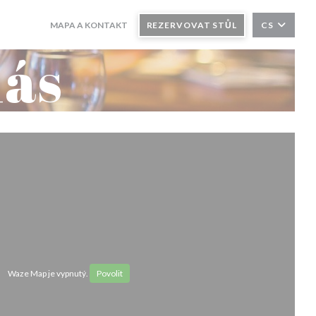
MAPA A KONTAKT
REZERVOVAT STŮL
CS
nás
Waze Map je vypnutý.
Povolit