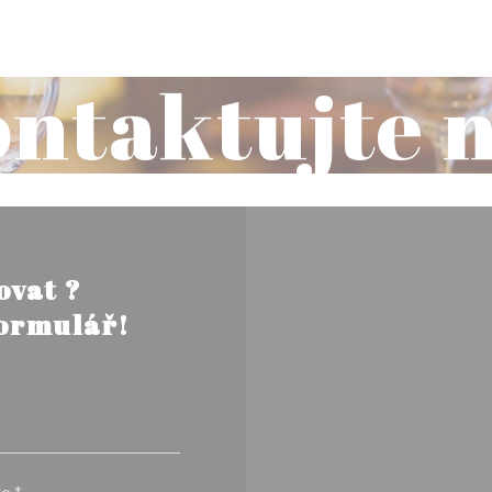
ntaktujte 
ovat ?
formulář!