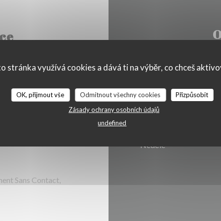
O
ce
o stránka využívá cookies a dává ti na výběr, co chceš aktiv
Pondělí
t,
OK, přijmout vše
Odmítnout všechny cookies
Přizpůsobit
Zásady ochrany osobních údajů
Ute
-
Sob
undefined
Neděle
ent Sans Contact,