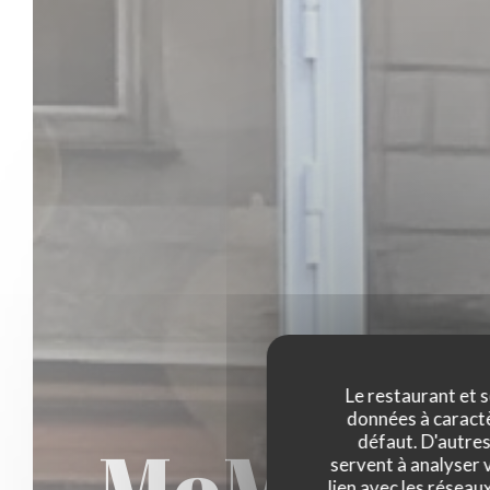
Le restaurant et s
données à caractèr
MoMo Ho
défaut. D'autres
servent à analyser v
lien avec les réseau