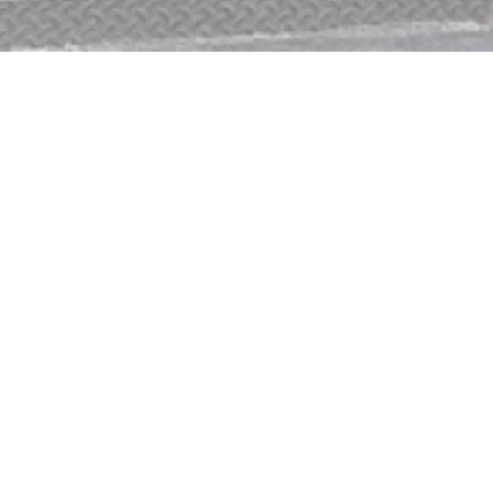
MoMo House
Bienvenue au restaurant Momo House, situé à Paris.
ne petite pause gourmande et réconfortante, notre restaurant Mo
propose de savoureuses spécialités népalaises et tibétaines.