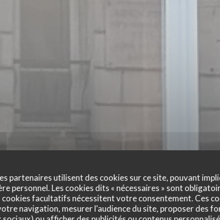
es partenaires utilisent des cookies sur ce site, pouvant impli
e personnel. Les cookies dits « nécessaires » sont obligatoir
use
 cookies facultatifs nécessitent votre consentement. Ces co
otre navigation, mesurer l'audience du site, proposer des fon
x sociaux) ou afficher des publicités ou contenus personnalisé